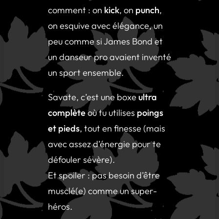
comment : on
kick
, on
punch
,
on esquive avec élégance, un
peu comme si James Bond et
un danseur pro avaient inventé
un sport ensemble.
Savate, c’est une boxe
ultra
complète
où tu utilises
poings
et pieds
, tout en finesse (mais
avec assez d’énergie pour te
défouler sévère).
Et spoiler : pas besoin d’être
musclé(e) comme un super-
héros.