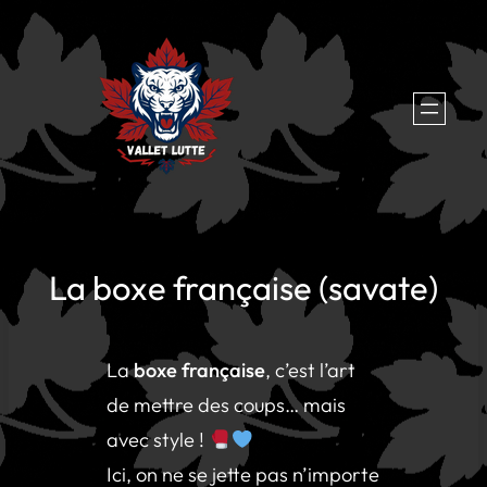
Aller
au
contenu
La boxe française (savate)
La
boxe française
, c’est l’art
de mettre des coups… mais
avec style !
Ici, on ne se jette pas n’importe